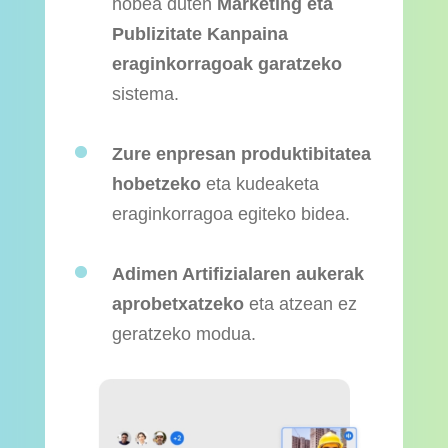
hobea duten
Marketing eta
Publizitate Kanpaina
eraginkorragoak garatzeko
sistema.
Zure enpresan produktibitatea
hobetzeko
eta kudeaketa
eraginkorragoa egiteko bidea.
Adimen Artifizialaren aukerak
aprobetxatzeko
eta atzean ez
geratzeko modua.