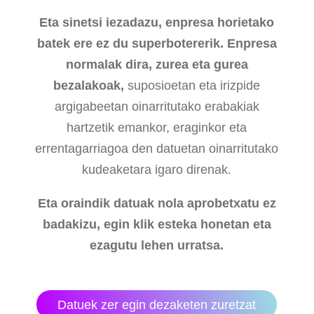
Eta sinetsi iezadazu, enpresa horietako
batek ere ez du superbotererik. Enpresa
normalak dira, zurea eta gurea
bezalakoak,
suposioetan eta irizpide
argigabeetan oinarritutako erabakiak
hartzetik emankor, eraginkor eta
errentagarriagoa den datuetan oinarritutako
kudeaketara igaro direnak.
Eta oraindik datuak nola aprobetxatu ez
badakizu, egin klik esteka honetan eta
ezagutu lehen urratsa.
Datuek zer egin dezaketen zuretzat