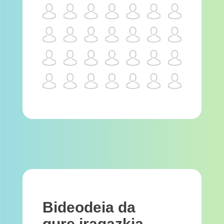
Bideodeia da
gure iragazkia