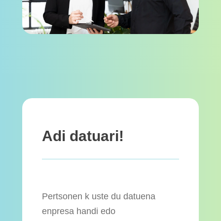
Adi datuari!
Pertsonen k uste du datuena
enpresa handi edo