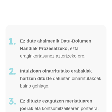
Ez dute ahalmenik Datu-Bolumen
Handiak Prozesatzeko,
ezta
eraginkortasunez aztertzeko ere.
Intuizioan oinarritutako erabakiak
hartzen dituzte
datuetan oinarritutakoak
baino gehiago.
Ez dituzte ezagutzen merkatuaren
joerak
eta kontsumitzailearen portaera.