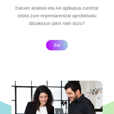
Datuen analisia eta AA aplikatua zuretzat
edota zure enpresarentzat aprobetxatu
ditzakezun jakin nahi duzu?
Bai