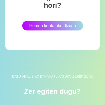
hori?
Hemen kontatuko dizugu
DATU-ANALISIKO ETA AA APLIKATUKO ZERBITZUAK
Zer egiten dugu?