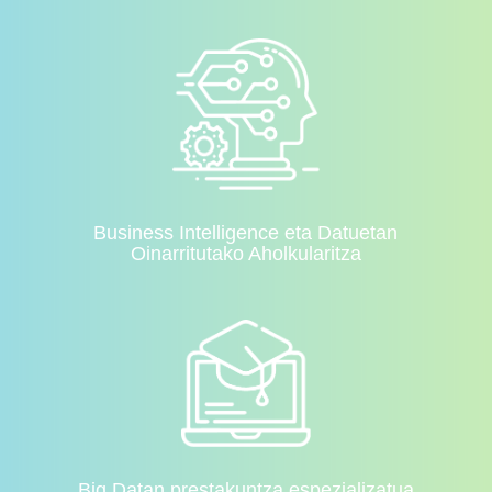
Business Intelligence eta Datuetan
Oinarritutako Aholkularitza
Big Datan prestakuntza espezializatua