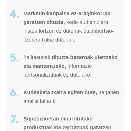
Marketin-kanpaina ez-eraginkorrak
garatzen dituzte,
xede-audientziara
iristea lortzen ez dutenak eta inbertsio-
itzulera txikia dutenak.
Zailtasunak
dituzte bezeroak ulertzeko
eta mantentzeko,
informazio
pertsonalizaturik ez dutelako.
Kudeaketa txarra egiten dute,
iragapen-
analisi faltarik.
Suposizioetan oinarritutako
produktuak eta zerbitzuak garatzen