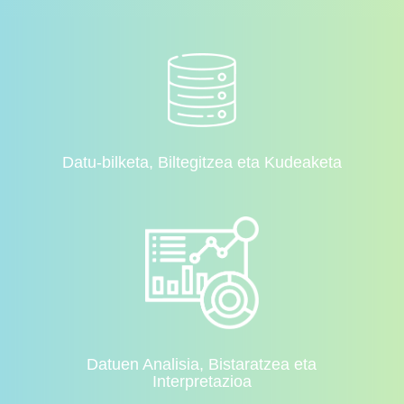
Datu-bilketa, Biltegitzea eta Kudeaketa
Datuen Analisia, Bistaratzea eta
Interpretazioa