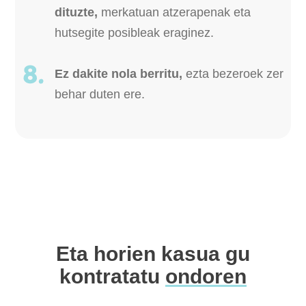
dituzte,
merkatuan atzerapenak eta
hutsegite posibleak eraginez.
Ez dakite nola berritu,
ezta bezeroek zer
behar duten ere.
Eta horien kasua gu
kontratatu
ondoren