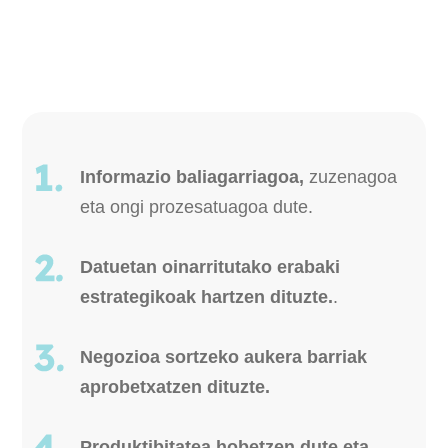
Informazio baliagarriagoa,
zuzenagoa
eta ongi prozesatuagoa dute.
Datuetan oinarritutako erabaki
estrategikoak hartzen dituzte.
.
Negozioa sortzeko aukera barriak
aprobetxatzen dituzte.
Produktibitatea hobetzen dute eta