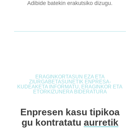
Adibide batekin erakutsiko dizugu.
ERAGINKORTASUN EZA ETA
ZIURGABETASUNETIK ENPRESA-
KUDEAKETA INFORMATU, ERAGINKOR ETA
ETORKIZUNERA BIDERATURA
Enpresen kasu tipikoa
gu kontratatu
aurretik