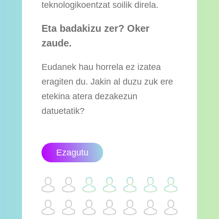
teknologikoentzat soilik direla.
Eta badakizu zer? Oker
zaude.
Eudanek hau horrela ez izatea
eragiten du. Jakin al duzu zuk ere
etekina atera dezakezun
datuetatik?
Ezagutu