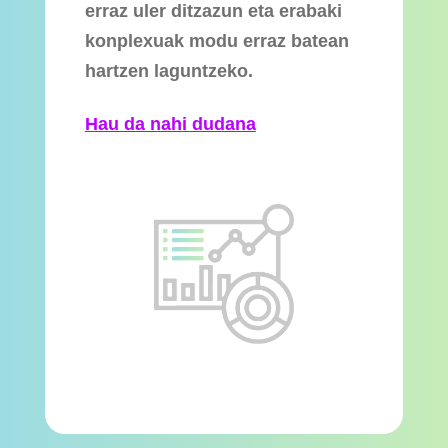
erraz uler ditzazun eta erabaki
konplexuak modu erraz batean
hartzen laguntzeko.
Hau da nahi dudana