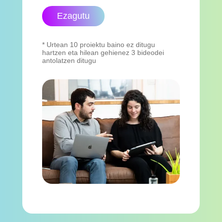
Ezagutu
* Urtean 10 proiektu baino ez ditugu
hartzen eta hilean gehienez 3 bideodei
antolatzen ditugu