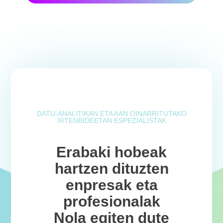
DATU-ANALITIKAN ETA AAN OINARRITUTAKO
IRTENBIDEETAN ESPEZIALISTAK
Erabaki hobeak
hartzen dituzten
enpresak eta
profesionalak
Nola egiten dute