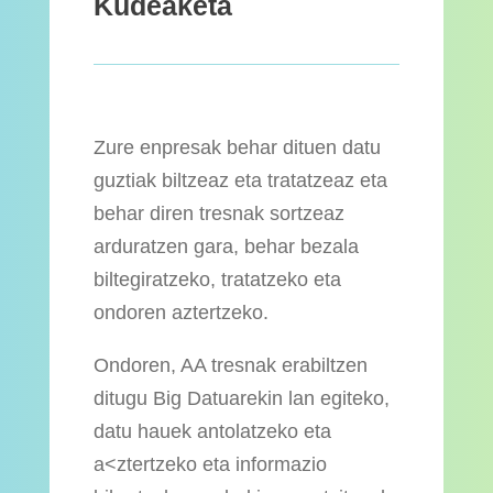
Kudeaketa
Zure enpresak behar dituen datu
guztiak biltzeaz eta tratatzeaz eta
behar diren tresnak sortzeaz
arduratzen gara, behar bezala
biltegiratzeko, tratatzeko eta
ondoren aztertzeko.
Ondoren, AA tresnak erabiltzen
ditugu Big Datuarekin lan egiteko,
datu hauek antolatzeko eta
a<ztertzeko eta informazio