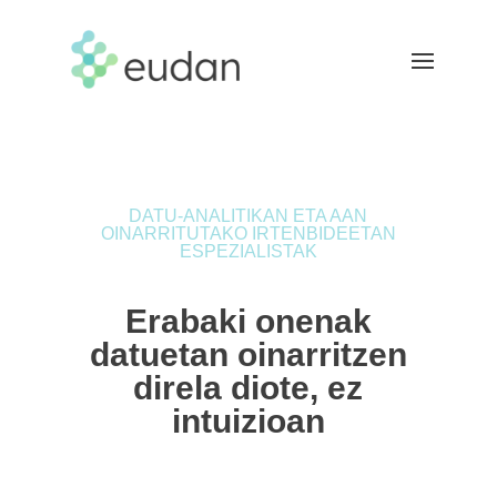
DATU-ANALITIKAN ETA AAN
OINARRITUTAKO IRTENBIDEETAN
ESPEZIALISTAK
Erabaki onenak
datuetan oinarritzen
direla diote, ez
intuizioan