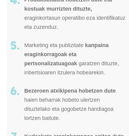
kostuak murrizten dituzte,
eraginkortasun operatibo eza identifikatuz
eta zuzenduz.
Marketing eta publizitate
kanpaina
eraginkorragoak eta
pertsonalizatuagoak
garatzen dituzte,
inbertsioaren itzulera hobearekin.
Bezeroen atxikipena hobetzen dute
haien beharrak hobeto ulertzen
dituztelako eta gogobetze handiagoa
lortzen baitute.