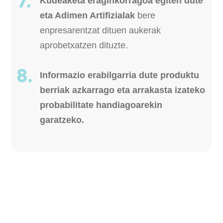
Kudeaketa eraginkorragoa egiten dute
eta Adimen Artifizialak
bere
enpresarentzat dituen aukerak
aprobetxatzen dituzte.
Informazio erabilgarria dute produktu
berriak azkarrago eta arrakasta izateko
probabilitate handiagoarekin
garatzeko.