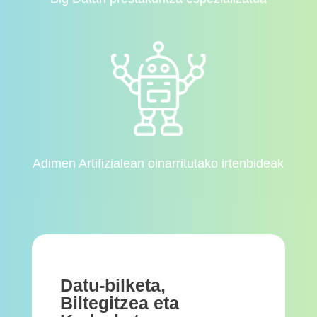
Adimen Artifizialean oinarritutako irtenbideak
Datu-bilketa,
Biltegitzea eta