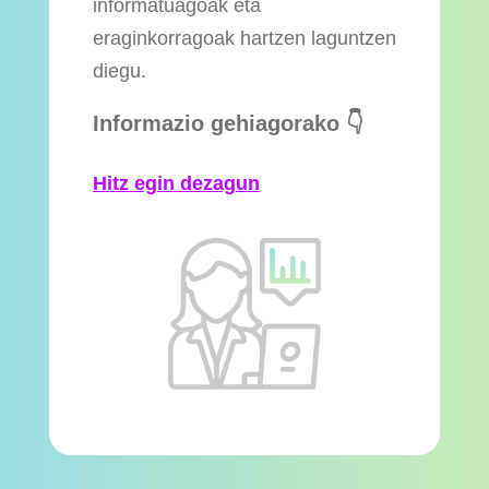
informatuagoak eta
eraginkorragoak hartzen laguntzen
diegu.
Informazio gehiagorako 👇
Hitz egin dezagun