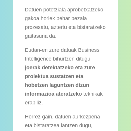
Datuen potetziala aprobetxatzeko
gakoa horiek behar bezala
prozesatu, aztertu eta bistaratzeko
gaitasuna da.
Eudan-en zure datuak Business
Intelligence bihurtzen ditugu
joerak detektatzeko eta zure
proiektua sustatzen eta
hobetzen laguntzen dizun
informazioa ateratzeko
teknikak
erabiliz.
Horrez gain, datuen aurkezpena
eta bistaratzea lantzen dugu,