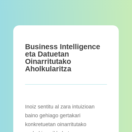
Business Intelligence
eta Datuetan
Oinarritutako
Aholkularitza
Inoiz sentitu al zara intuizioan
baino gehiago gertakari
konkretuetan oinarritutako