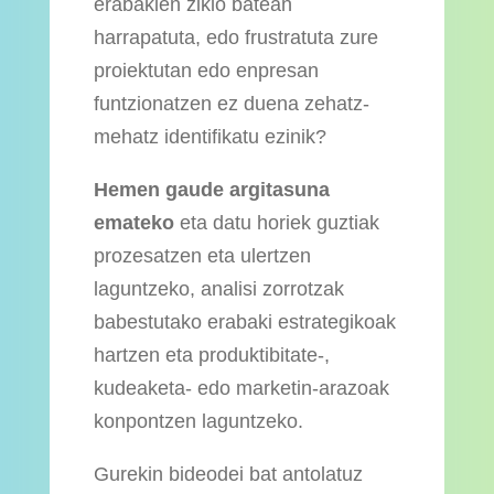
erabakien ziklo batean
harrapatuta, edo frustratuta zure
proiektutan edo enpresan
funtzionatzen ez duena zehatz-
mehatz identifikatu ezinik?
Hemen gaude argitasuna
emateko
eta datu horiek guztiak
prozesatzen eta ulertzen
laguntzeko, analisi zorrotzak
babestutako erabaki estrategikoak
hartzen eta produktibitate-,
kudeaketa- edo marketin-arazoak
konpontzen laguntzeko.
Gurekin bideodei bat antolatuz