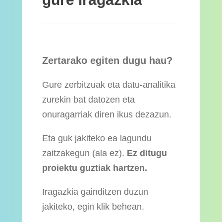
Zertarako egiten dugu hau?
Gure zerbitzuak eta datu-analitika
zurekin bat datozen eta
onuragarriak diren ikus dezazun.
Eta guk jakiteko ea lagundu
zaitzakegun (ala ez).
Ez ditugu
proiektu guztiak hartzen.
Iragazkia gainditzen duzun
jakiteko, egin klik behean.