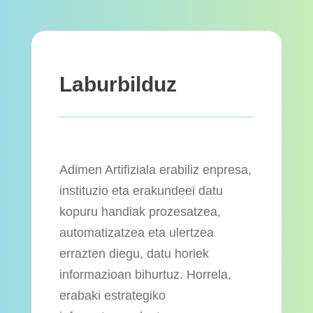
Laburbilduz
Adimen Artifiziala erabiliz enpresa,
instituzio eta erakundeei datu
kopuru handiak prozesatzea,
automatizatzea eta ulertzea
errazten diegu, datu horiek
informazioan bihurtuz. Horrela,
erabaki estrategiko